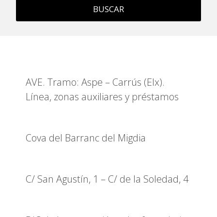
BUSCAR
AVE. Tramo: Aspe – Carrús (Elx).
Línea, zonas auxiliares y préstamos
Cova del Barranc del Migdia
C/ San Agustín, 1 – C/ de la Soledad, 4