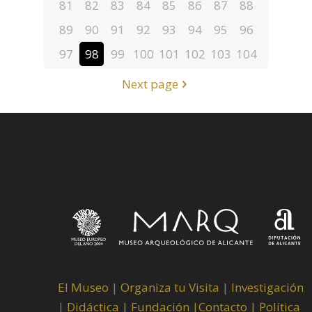
81
82
83
84
85
86
87
88
89
90
91
92
93
94
95
96
97
98
99
100
101
102
103
104
Next page
El Museo
|
Organiza tu Visita
|
Investigación
|
Didáctica |
Fundación |
Contacto |
Política