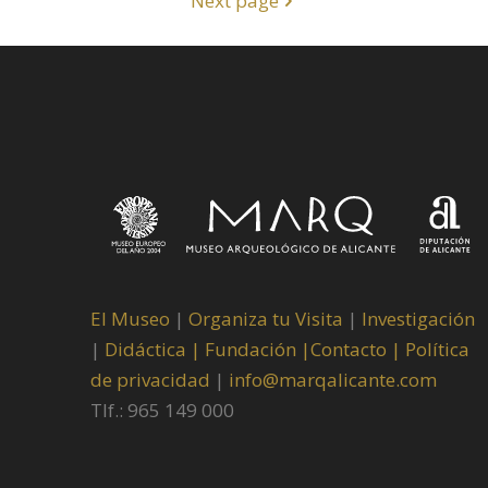
Next page
El Museo
|
Organiza tu Visita
|
Investigación
|
Didáctica |
Fundación |
Contacto |
Política
de privacidad
|
info@marqalicante.com
Tlf.: 965 149 000