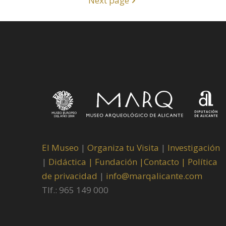
Next page
El Museo
|
Organiza tu Visita
|
Investigación
|
Didáctica |
Fundación |
Contacto |
Política
de privacidad
|
info@marqalicante.com
Tlf.: 965 149 000