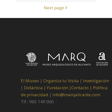
Next page
El Museo
|
Organiza tu Visita
|
Investigación
|
Didáctica |
Fundación |
Contacto |
Política
de privacidad
|
info@marqalicante.com
Tlf.: 965 149 000