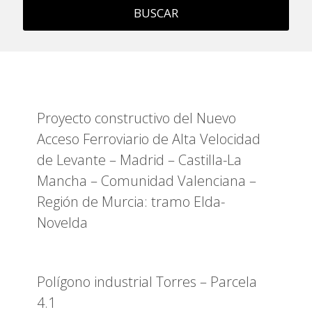
BUSCAR
Proyecto constructivo del Nuevo
Acceso Ferroviario de Alta Velocidad
de Levante – Madrid – Castilla-La
Mancha – Comunidad Valenciana –
Región de Murcia: tramo Elda-
Novelda
Polígono industrial Torres – Parcela
4.1