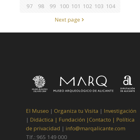
97
98
99
100
101
102
103
104
Next page
El Museo
|
Organiza tu Visita
|
Investigación
|
Didáctica |
Fundación |
Contacto |
Política
de privacidad
|
info@marqalicante.com
Tlf.: 965 149 000