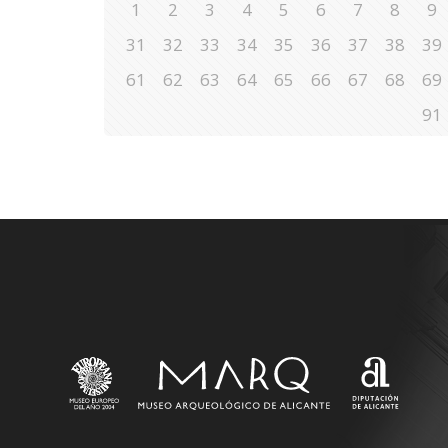
1
2
3
4
5
6
7
8
9
31
32
33
34
35
36
37
38
39
61
62
63
64
65
66
67
68
69
91