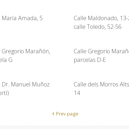
e María Amada, 5
Calle Maldonado, 13-
calle Toledo, 52-56
e Gregorio Marañón,
Calle Gregorio Marañ
ela G
parcelas D-E
e Dr. Manuel Muñoz
Calle dels Morros Alts
ortí)
14
Prev page