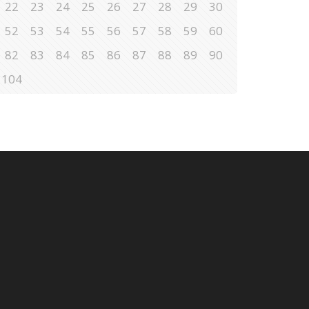
22
23
24
25
26
27
28
29
30
52
53
54
55
56
57
58
59
60
82
83
84
85
86
87
88
89
90
104