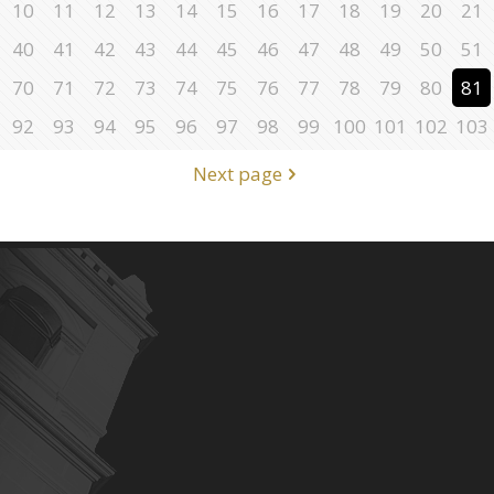
10
11
12
13
14
15
16
17
18
19
20
21
40
41
42
43
44
45
46
47
48
49
50
51
70
71
72
73
74
75
76
77
78
79
80
81
92
93
94
95
96
97
98
99
100
101
102
103
Next page