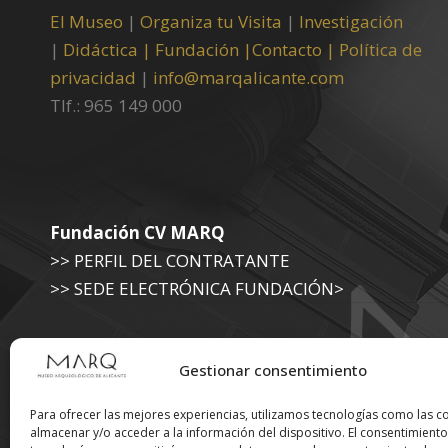
El Museo
|
Organiza tu Visita
|
Investigación
|
Didáctica |
Fundación |
Contacto |
Política de
privacidad
|
info@marqalicante.com
Tlf.: 965 149 000
Fundación CV MARQ
>> PERFIL DEL CONTRATANTE
>> SEDE ELECTRÓNICA FUNDACIÓN>
Museo Arqueológico (Diputación de Alicante)
Gestionar consentimiento
>> SEDE ELECTRÓNICA DIPUTACIÓN
Para ofrecer las mejores experiencias, utilizamos tecnologías como las c
almacenar y/o acceder a la información del dispositivo. El consentimiento