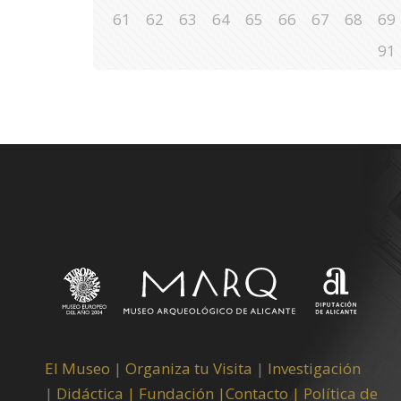
61
62
63
64
65
66
67
68
69
91
El Museo
|
Organiza tu Visita
|
Investigación
|
Didáctica |
Fundación |
Contacto |
Política de