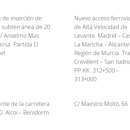
 de inserción de
Nuevo acceso ferrovia
a subterránea de 20
de Alta Velocidad de
C/ Anselmo Mas
Levante. Madrid – Cas
nosa. Partida El
La Mancha – Alicante
et
Región de Murcia. Tr
Crevillent – San Isidro
PP.KK. 312+500 –
313+000
ante de la carretera
C/ Maestro Moltó, 66
0. Alcoi – Benidorm