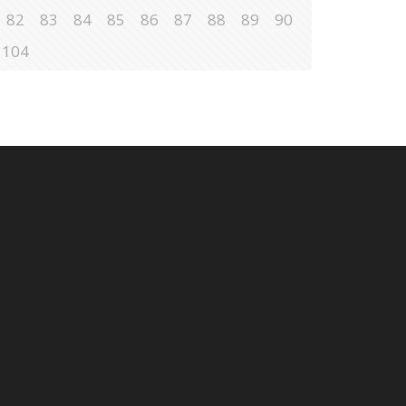
82
83
84
85
86
87
88
89
90
104