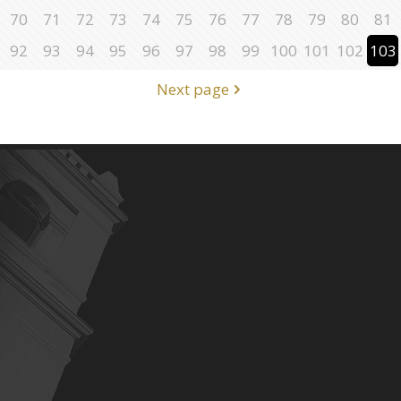
70
71
72
73
74
75
76
77
78
79
80
81
92
93
94
95
96
97
98
99
100
101
102
103
Next page