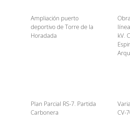
Ampliación puerto
Obra
deportivo de Torre de la
líne
Horadada
kV. 
Espi
Arqu
Plan Parcial RS-7. Partida
Vari
Carbonera
CV-7