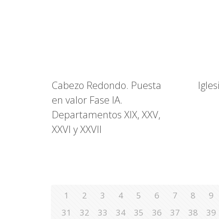
Cabezo Redondo. Puesta
Igle
en valor Fase IA.
Departamentos XIX, XXV,
XXVI y XXVII
1
2
3
4
5
6
7
8
9
31
32
33
34
35
36
37
38
39