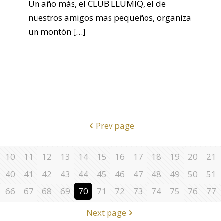
Un año más, el CLUB LLUMIQ, el de
nuestros amigos mas pequeños, organiza
un montón
[…]
Prev page
10
11
12
13
14
15
16
17
18
19
20
21
40
41
42
43
44
45
46
47
48
49
50
51
66
67
68
69
70
71
72
73
74
75
76
77
Next page