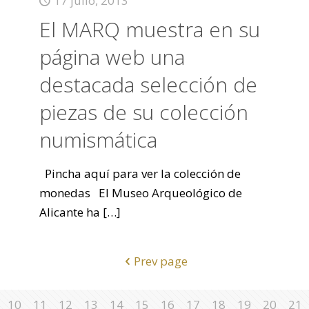
17 julio, 2013
El MARQ muestra en su
página web una
destacada selección de
piezas de su colección
numismática
Pincha aquí para ver la colección de
monedas El Museo Arqueológico de
Alicante ha
[…]
Prev page
10
11
12
13
14
15
16
17
18
19
20
21