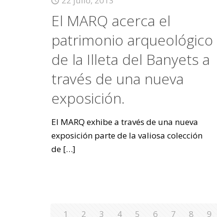
22 julio, 2013
El MARQ acerca el
patrimonio arqueológico
de la Illeta del Banyets a
través de una nueva
exposición.
El MARQ exhibe a través de una nueva
exposición parte de la valiosa colección
de
[…]
1
2
3
4
5
6
7
8
9