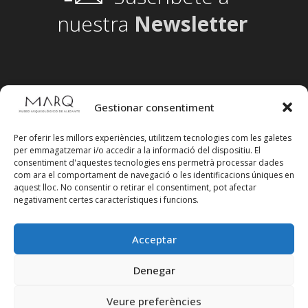
nuestra
Newsletter
Gestionar consentiment
Per oferir les millors experiències, utilitzem tecnologies com les galetes
per emmagatzemar i/o accedir a la informació del dispositiu. El
consentiment d'aquestes tecnologies ens permetrà processar dades
com ara el comportament de navegació o les identificacions úniques en
aquest lloc. No consentir o retirar el consentiment, pot afectar
negativament certes característiques i funcions.
Acceptar
Segueix-nos en xarxes socials
Denegar
Veure preferències