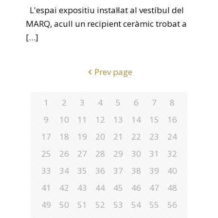
L'espai expositiu instal·lat al vestíbul del
MARQ, acull un recipient ceràmic trobat a
[…]
Prev page
1
2
3
4
5
6
7
8
9
10
11
12
13
14
15
16
17
18
19
20
21
22
23
24
25
26
27
28
29
30
31
32
33
34
35
36
37
38
39
40
41
42
43
44
45
46
47
48
49
50
51
52
53
54
55
56