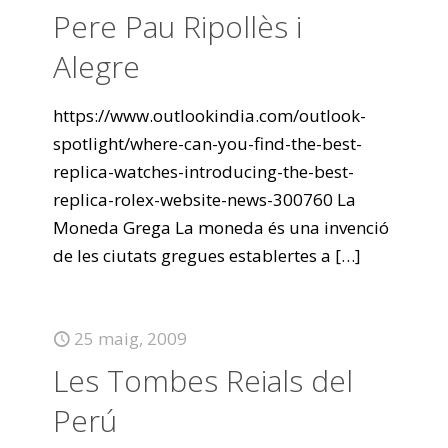
Pere Pau Ripollès i
Alegre
https://www.outlookindia.com/outlook-
spotlight/where-can-you-find-the-best-
replica-watches-introducing-the-best-
replica-rolex-website-news-300760 La
Moneda Grega La moneda és una invenció
de les ciutats gregues establertes a
[…]
25 maig, 2009
Les Tombes Reials del
Perú