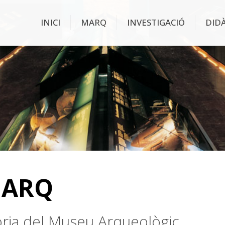
INICI
MARQ
INVESTIGACIÓ
DID
MARQ
stòria del Museu Arqueològic