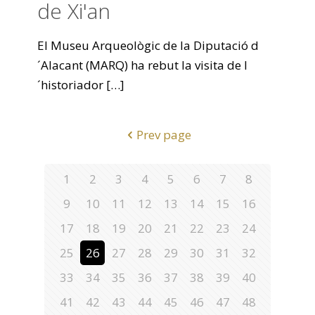
de Xi'an
El Museu Arqueològic de la Diputació d
´Alacant (MARQ) ha rebut la visita de l
´historiador
[…]
Prev page
1
2
3
4
5
6
7
8
9
10
11
12
13
14
15
16
17
18
19
20
21
22
23
24
25
26
27
28
29
30
31
32
33
34
35
36
37
38
39
40
41
42
43
44
45
46
47
48