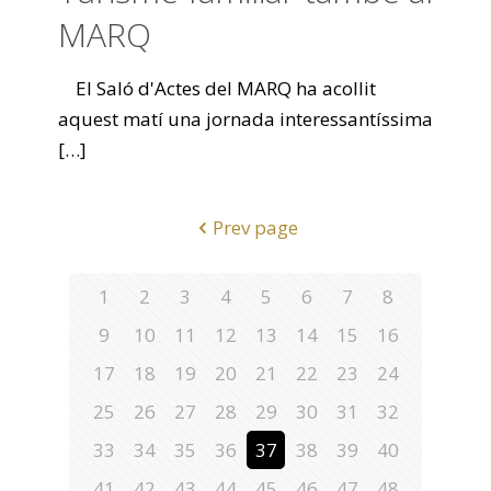
MARQ
El Saló d'Actes del MARQ ha acollit
aquest matí una jornada interessantíssima
[…]
Prev page
1
2
3
4
5
6
7
8
9
10
11
12
13
14
15
16
17
18
19
20
21
22
23
24
25
26
27
28
29
30
31
32
33
34
35
36
37
38
39
40
41
42
43
44
45
46
47
48