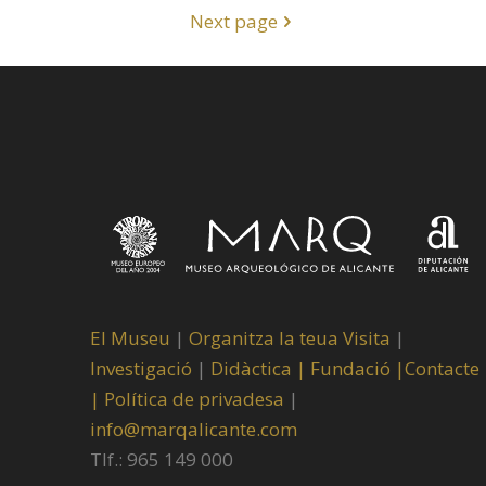
Next page
El Museu
|
Organitza la teua Visita
|
Investigació
|
Didàctica |
Fundació |
Contacte
|
Política de privadesa
|
info@marqalicante.com
Tlf.: 965 149 000