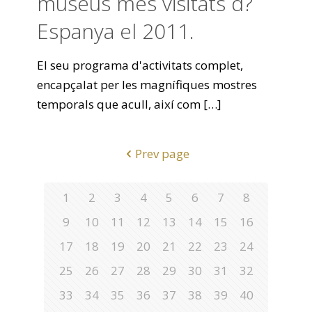
museus més visitats d?
Espanya el 2011.
El seu programa d'activitats complet,
encapçalat per les magnífiques mostres
temporals que acull, així com
[…]
Prev page
1
2
3
4
5
6
7
8
9
10
11
12
13
14
15
16
17
18
19
20
21
22
23
24
25
26
27
28
29
30
31
32
33
34
35
36
37
38
39
40