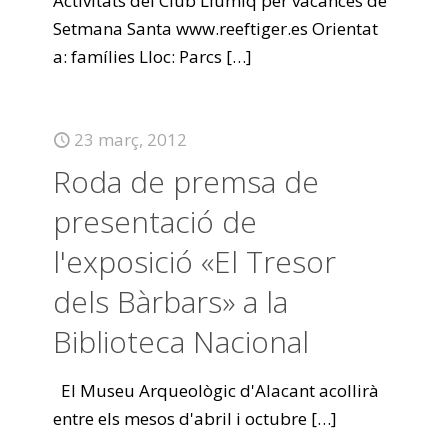
Activitats del Club Llumiq per vacances de
Setmana Santa www.reeftiger.es Orientat
a: famílies Lloc: Parcs
[…]
23 març, 2012
Roda de premsa de
presentació de
l'exposició «El Tresor
dels Bàrbars» a la
Biblioteca Nacional
El Museu Arqueològic d'Alacant acollirà
entre els mesos d'abril i octubre
[…]