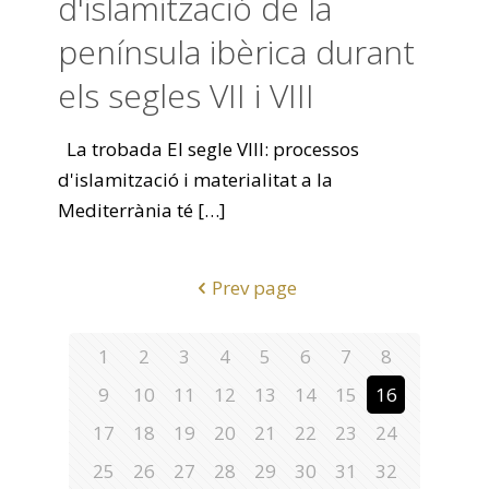
d'islamització de la
península ibèrica durant
els segles VII i VIII
La trobada El segle VIII: processos
d'islamització i materialitat a la
Mediterrània té
[…]
Prev page
1
2
3
4
5
6
7
8
9
10
11
12
13
14
15
16
17
18
19
20
21
22
23
24
25
26
27
28
29
30
31
32