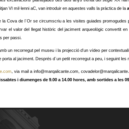
t a les excavacions plantejades des dels anys trenta del segle XX han 
tjan VI mil·lenni aC, van introduir en aquestes valls la pràctica de la
a
 de la Cova de l´Or se circumscriu a les visites guiades promogude
ar el valor del llegat històric del jaciment arqueològic convertit 
s per passi.
 un recorregut pel museu i la projecció d'un vídeo per contextualitzar
que porta al jaciment. Després d´un petit recorregut a peu, i seguint l
te.com
, via mail a
info@marqalicante.com
,
covadelor@marqalicante
issabtes i diumenges de 9.00 a 14.00 hores, amb sortides a les 09