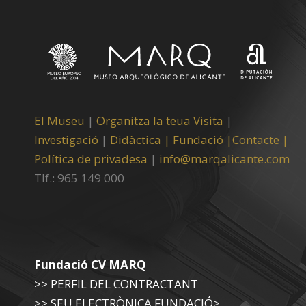
El Museu
|
Organitza la teua Visita
|
Investigació
|
Didàctica |
Fundació |
Contacte |
Política de privadesa
|
info@marqalicante.com
Tlf.: 965 149 000
Fundació CV MARQ
>> PERFIL DEL CONTRACTANT
>> SEU ELECTRÒNICA FUNDACIÓ>