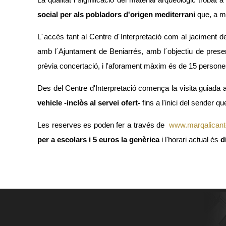
La qualitat i significació del material arqueològic troba
social per als pobladors d'origen mediterrani
que, a mi
L´accés tant al Centre d´Interpretació com al jaciment
amb l´Ajuntament de Beniarrés, amb l´objectiu de preserv
prèvia concertació, i l'aforament màxim és de 15 persone
Des del Centre d'Interpretació comença la visita guiada amb
vehicle -inclòs al servei ofert-
fins a l'inici del sender 
Les reserves es poden fer a través de
www.marqalican
per a escolars i 5 euros la genèrica
i l'horari actual és
d