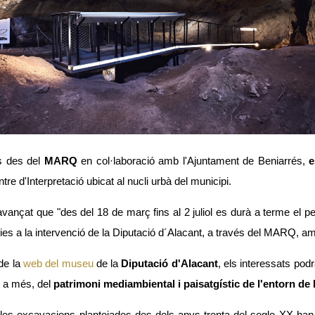
s des del
MARQ
en col·laboració amb l'Ajuntament de Beniarrés,
e
ntre d'Interpretació ubicat al nucli urbà del municipi.
avançat que "des del 18 de març fins al 2 juliol es durà a terme el 
àcies a la intervenció de la Diputació d´Alacant, a través del MARQ, am
 de la
web del museu
de la
Diputació d'Alacant
, els interessats pod
, a més, del
patrimoni mediambiental i paisatgístic de l'entorn
de 