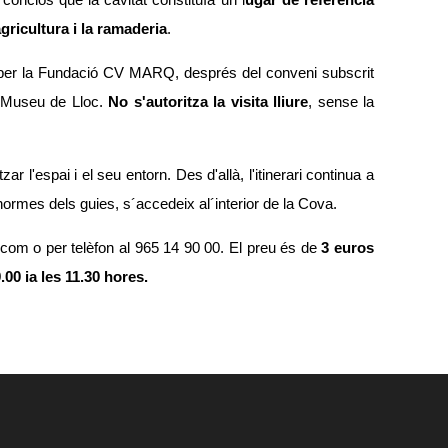
conclòs que la cavitat constituïa un l
ugar de referència
gricultura i la ramaderia
.
s per la Fundació CV MARQ, després del conveni subscrit
en Museu de Lloc.
No s'autoritza la visita lliure
, sense la
 l'espai i el seu entorn. Des d'allà, l'itinerari continua a
es normes dels guies, s´accedeix al´interior de la Cova.
.com
o per telèfon al 965 14 90 00. El preu és de
3 euros
.00 ia les 11.30 hores.