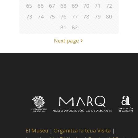
65
66
67
68
69
70
71
72
73
74
75
76
77
78
79
80
81
82
Next page
El Museu
|
Organitza la teua Visita
|