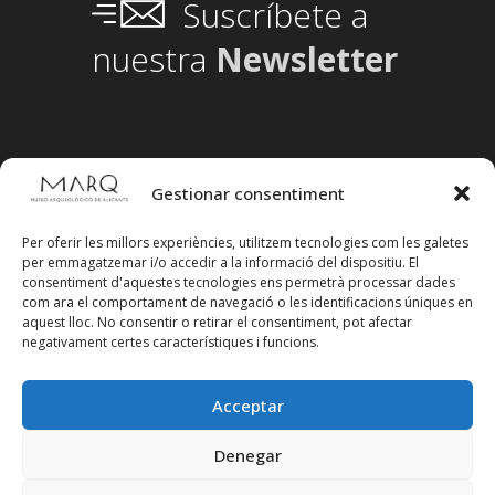
Suscríbete a
nuestra
Newsletter
Gestionar consentiment
Per oferir les millors experiències, utilitzem tecnologies com les galetes
per emmagatzemar i/o accedir a la informació del dispositiu. El
consentiment d'aquestes tecnologies ens permetrà processar dades
com ara el comportament de navegació o les identificacions úniques en
aquest lloc. No consentir o retirar el consentiment, pot afectar
negativament certes característiques i funcions.
Acceptar
Segueix-nos en xarxes socials
Denegar