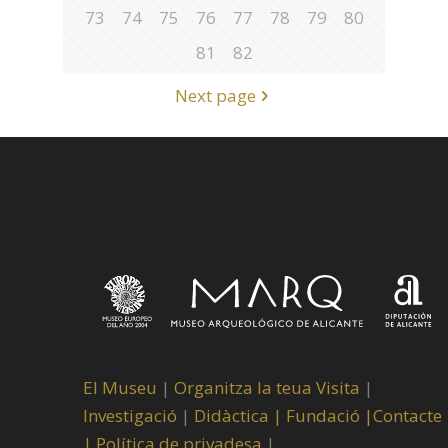
73
74
75
76
77
78
79
80
81
82
Next page
El Museu
|
Organitza la teua Visita
|
Investigació
|
Didàctica |
Fundació |
Contacte
|
Política de privadesa
|