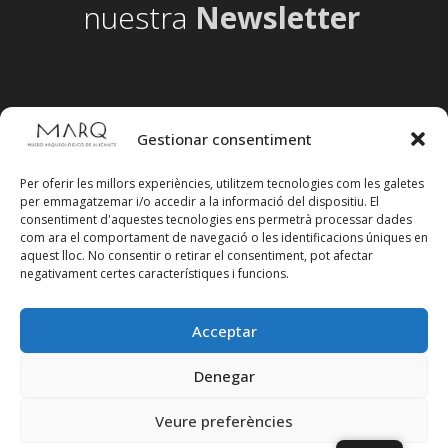
nuestra
Newsletter
Gestionar consentiment
Per oferir les millors experiències, utilitzem tecnologies com les galetes
per emmagatzemar i/o accedir a la informació del dispositiu. El
consentiment d'aquestes tecnologies ens permetrà processar dades
com ara el comportament de navegació o les identificacions úniques en
aquest lloc. No consentir o retirar el consentiment, pot afectar
negativament certes característiques i funcions.
Acceptar
Segueix-nos en xarxes socials
Denegar
Veure preferències