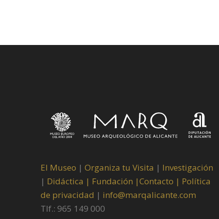
El Museo
|
Organiza tu Visita
|
Investigación
|
Didáctica |
Fundación |
Contacto |
Política
de privacidad
|
info@marqalicante.com
Tlf.: 965 149 000