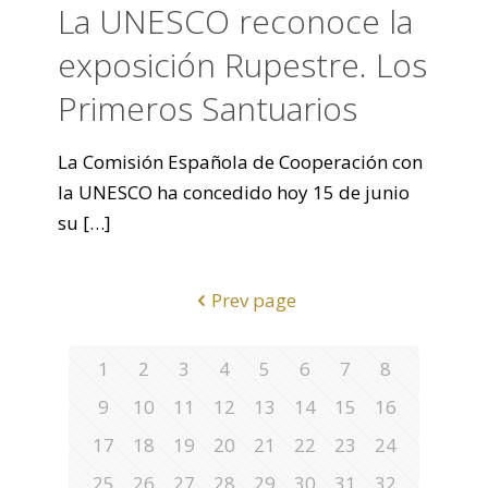
La UNESCO reconoce la
exposición Rupestre. Los
Primeros Santuarios
La Comisión Española de Cooperación con
la UNESCO ha concedido hoy 15 de junio
su
[…]
Prev page
1
2
3
4
5
6
7
8
9
10
11
12
13
14
15
16
17
18
19
20
21
22
23
24
25
26
27
28
29
30
31
32