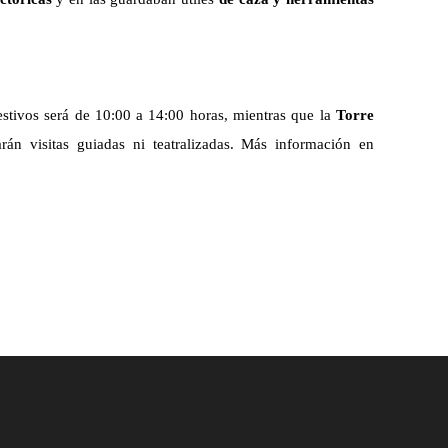
estivos
será
de 10
:
00
a 14
:
00
h
oras, mientras que
la
Torre
rán visitas guiadas ni teatralizadas. Más información en