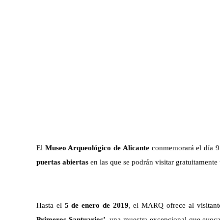
E
l
Museo Arqueológico de Alicante
conmemorará el día 9
puertas abiertas
en las que se podrán visitar gratuitament
H
asta el
5 de enero de 2019
,
el MARQ ofrece al visitant
Primeros Santuarios’
,
una muestra excepcional que
evoc