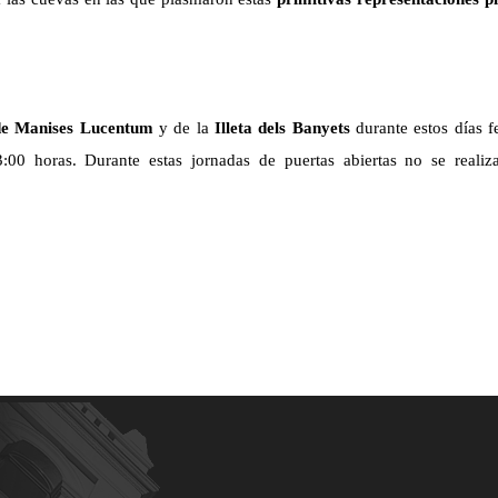
de Manises
Lucentum
y de la
Illeta dels Banyets
durante estos días f
3
:
00
h
oras
.
Durante estas
jornadas de puertas abiertas no se realiza