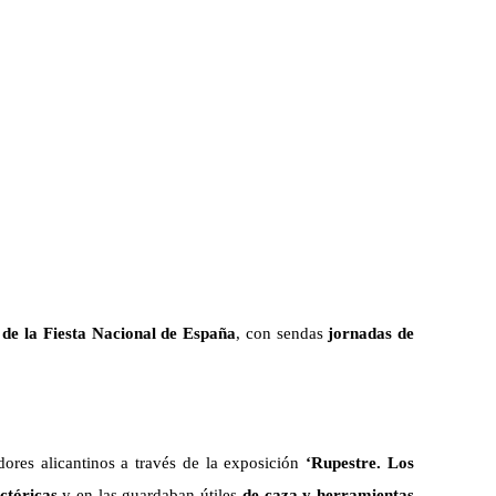
 de la Fiesta Nacional de España
, con sendas
jornadas de
dores alicantinos a través de la exposición
‘Rupestre. Los
ctóricas
y
en las
guardaban útiles
de caza y herramientas