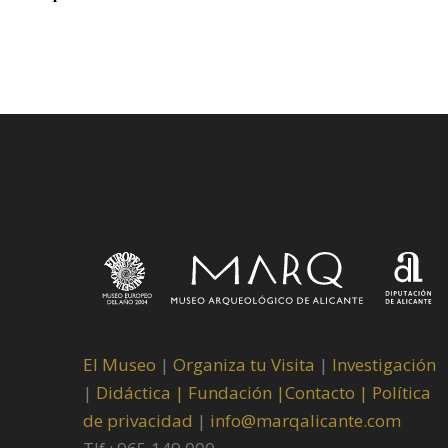
El Museo
|
Organiza tu Visita
|
Investigación
|
Didáctica |
Fundación |
Contacto |
Política
de privacidad
|
info@marqalicante.com