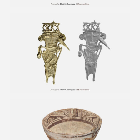
Figura votiva de un personaje con
corona
Copa semiglobular pintada