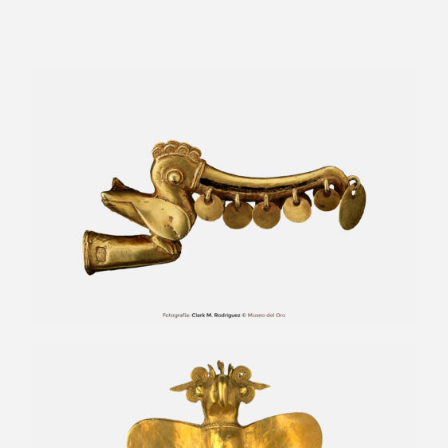
Remate de bastón horizontal zoomorfo
Colgante zoomorfo