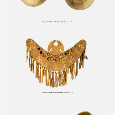
Nariguera con placas colgantes
Orejeras bicónicas