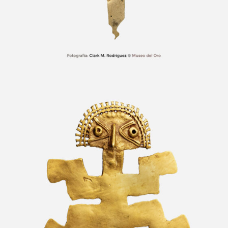
Pectoral antropozoomorfo ave-felino