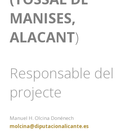
MANISES,
ALACANT
)
Responsable del
projecte
Manuel H. Olcina Donénech
molcina@diputacionalicante.es