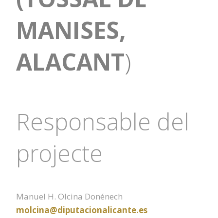
MANISES,
ALACANT
)
Responsable del
projecte
Manuel H. Olcina Donénech
molcina@diputacionalicante.es