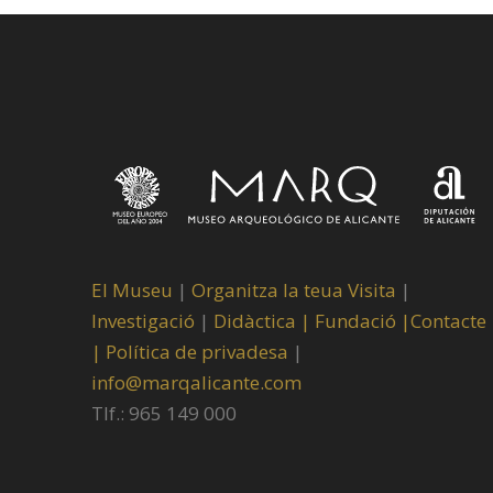
El Museu
|
Organitza la teua Visita
|
Investigació
|
Didàctica |
Fundació |
Contacte
|
Política de privadesa
|
info@marqalicante.com
Tlf.: 965 149 000