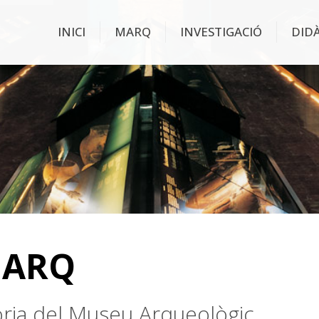
INICI
MARQ
INVESTIGACIÓ
DID
MARQ
stòria del Museu Arqueològic