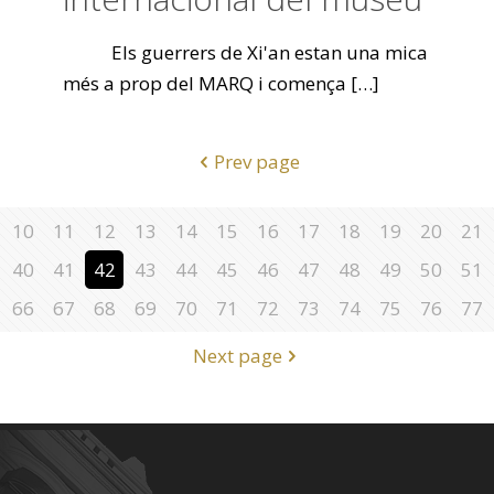
Els guerrers de Xi'an estan una mica
més a prop del MARQ i comença
[…]
Prev page
10
11
12
13
14
15
16
17
18
19
20
21
40
41
42
43
44
45
46
47
48
49
50
51
66
67
68
69
70
71
72
73
74
75
76
77
Next page