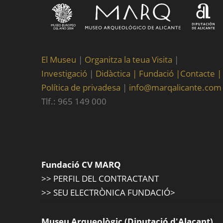
El Museu
|
Organitza la teua Visita
|
Investigació
|
Didàctica |
Fundació |
Contacte |
Política de privadesa
|
info@marqalicante.com
Tlf.: 965 149 000
Fundació CV MARQ
>> PERFIL DEL CONTRACTANT
>> SEU ELECTRÒNICA FUNDACIÓ>
Museu Arqueològic (Diputació d'Alacant)