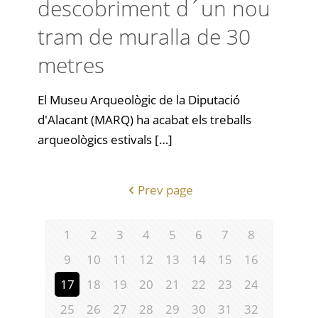
descobriment d´un nou
tram de muralla de 30
metres
El Museu Arqueològic de la Diputació
d'Alacant (MARQ) ha acabat els treballs
arqueològics estivals
[…]
Prev page
1
2
3
4
5
6
7
8
9
10
11
12
13
14
15
16
17
18
19
20
21
22
23
24
25
26
27
28
29
30
31
32