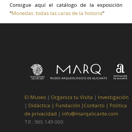
Consigue aquí el catálogo de la exposición
“
Monedas: todas las caras de la historia
”
El Museo
|
Organiza tu Visita
|
Investigación
|
Didáctica |
Fundación |
Contacto |
Política
de privacidad
|
info@marqalicante.com
Tlf.: 965 149 000