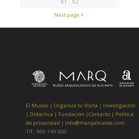
81
82
Next page
El Museo
|
Organiza tu Visita
|
Investigación
|
Didáctica |
Fundación |
Contacto |
Política
de privacidad
|
info@marqalicante.com
Tlf.: 965 149 000