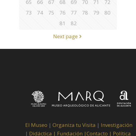
65
66
67
68
69
70
71
72
73
74
75
76
77
78
79
80
81
82
Next page
El Museo
|
Organiza tu Visita
|
Investigación
|
Didáctica |
Fundación |
Contacto |
Política