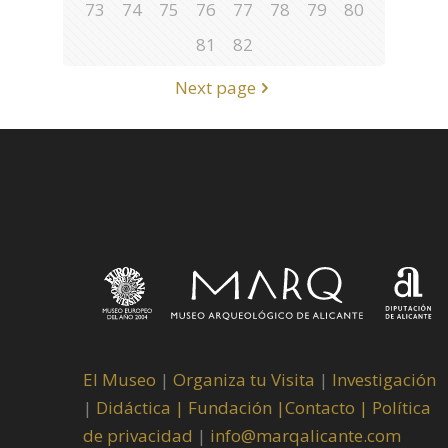
73
74
75
76
77
78
79
80
81
82
Next page
El Museo
|
Organiza tu Visita
|
Investigación
|
Didáctica |
Fundación |
Contacto |
Política
de privacidad
|
info@marqalicante.com