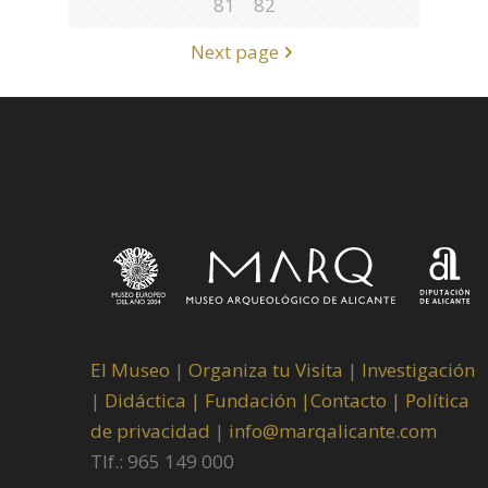
81
82
Next page
El Museo
|
Organiza tu Visita
|
Investigación
|
Didáctica |
Fundación |
Contacto |
Política
de privacidad
|
info@marqalicante.com
Tlf.: 965 149 000