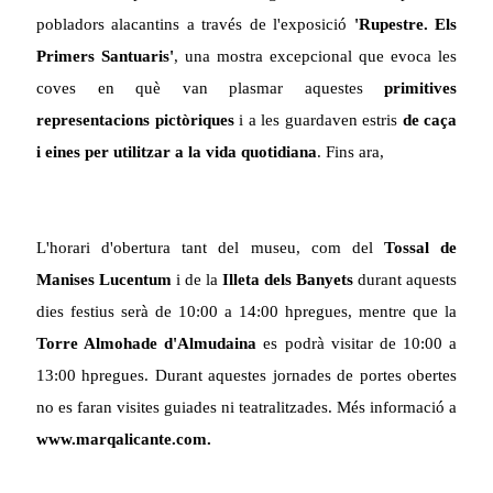
pobladors alacantins a través de l'exposició
'Rupestre. Els
Primers Santuaris'
,
una mostra excepcional que
evoca
les
coves en què van plasmar aquestes
primitives
representacions pictòriques
i
a les
guardaven estris
de caça
i eines per utilitzar a la vida quotidiana
.
Fins ara,
L'horari d'obertura
tant
del
museu
,
com
del
Tossal de
Manises
Lucentum
i de la
Illeta dels Banyets
durant aquests
dies festius
serà
de 10
:
00
a 14
:
00
h
pregues, mentre que
la
Torre Almohade d'Almudaina
es podrà visitar
de 10
:
00
a
13
:
00
h
pregues
.
Durant aquestes
jornades de portes obertes
no es faran visites guiades ni teatralitzades. Més informació a
www.marqalicante.com
.