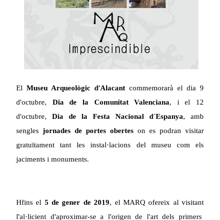
E
l
Museu Arqueològic d'Alacant
commemorarà el dia 9
d'octubre,
Dia de la Comunitat Valenciana
, i el 12
d'octubre,
Dia de la Festa Nacional d´Espanya
, amb
sengles
jornades de portes obertes
on es podran visitar
gratuïtament tant les instal·lacions del museu com els
jaciments i monuments.
H
fins el
5 de gener de 2019
,
el MARQ ofereix al visitant
l'al·licient d'aproximar-se a l'origen de l'art dels primers