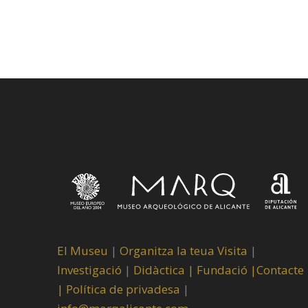
El Museu
|
Organitza la teua Visita
|
Investigació
|
Didàctica |
Fundació |
Contacte
|
Política de privadesa
|