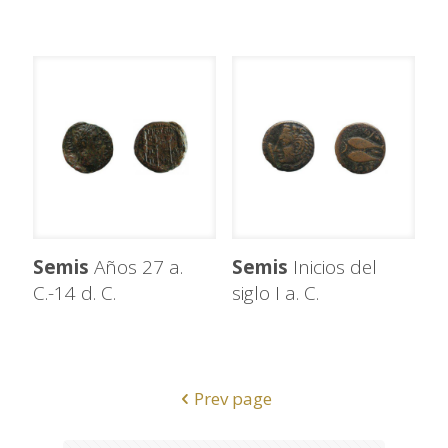
Semis
Años 27 a.
Semis
Inicios del
C.-14 d. C.
siglo I a. C.
Prev page