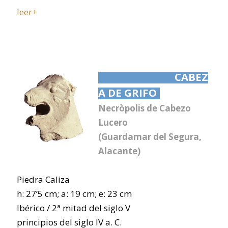
leer+
CABEZ
A DE GRIFO
Necròpolis de Cabezo
Lucero
(Guardamar del Segura,
Alacante)
Piedra Caliza
h: 27’5 cm; a: 19 cm; e: 23 cm
Ibérico / 2ª mitad del siglo V
principios del siglo IV a. C.