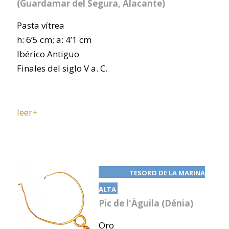
(Guardamar del Segura, Alacante)
Pasta vítrea
h: 6’5 cm; a: 4’1 cm
Ibérico Antiguo
Finales del siglo V a. C.
leer+
TESORO DE LA MARINA
ALTA
Pic de l'Àguila (Dénia)
Oro