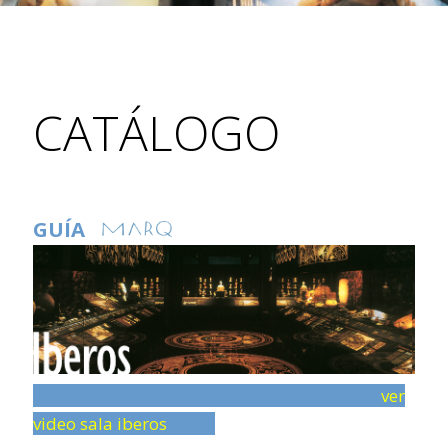
CATÁLOGO
GUÍA
ver
video sala iberos