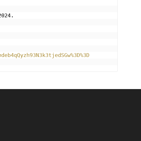
2024.
=deb4qQyzh93N3k3tjedSGw%3D%3D