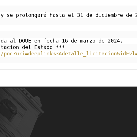
 y se prolongará hasta el 31 de diciembre de 
ada al DOUE en fecha 16 de marzo de 2024.
atacion del Estado ***
s/poc?uri=deeplink%3Adetalle_licitacion&idEvl