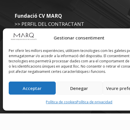
Fundació CV MARQ
>> PERFIL DEL CONTRACTANT
>> SEU ELECTRÒNICA FUNDACIÓ>
Gestionar consentiment
Museu Arqueològic (Diputació d'Alacant)
Per oferir les millors experiències, utilitzem tecnologies com les galetes p
emmagatzemar i/o accedir a la informació del dispositiu. El consentimen
>> SEU ELECTRÒNICA DIPUTACIÓ
tecnologies ens permetrà processar dades com ara el comportament de
o les identificacions úniques en aquest lloc. No consentir o retirar el cons
pot afectar negativament certes característiques i funcions.
Suscríbete a nuestra
Acceptar
Denegar
Veure pref
Newsletter
Política de cookies
Política de privacidad