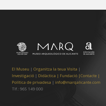
El Museu
|
Organitza la teua Visita
|
Investigació
|
Didàctica |
Fundació |
Contacte |
Política de privadesa
|
info@marqalicante.com
Tlf.: 965 149 000