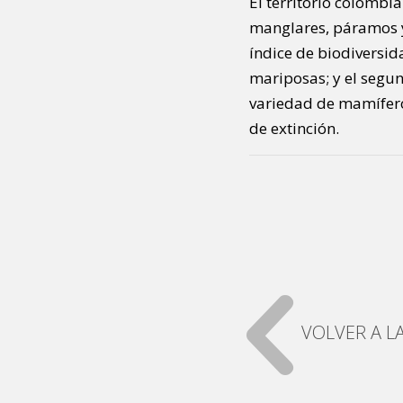
El territorio colomb
manglares, páramos y 
índice de biodiversi
mariposas; y el segu
variedad de mamíferos
de extinción.
VOLVER A LA