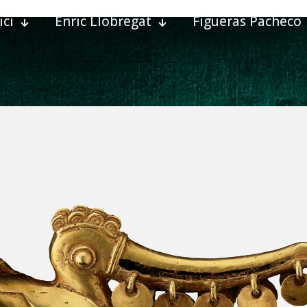
ici
Enric Llobregat
Figueras Pacheco