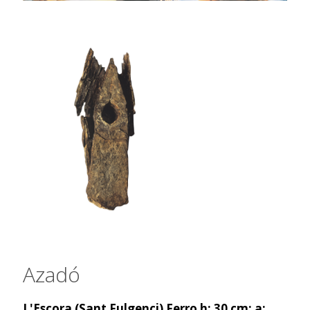
Azadó
L'Escora (Sant Fulgenci) Ferro h: 30 cm; a: