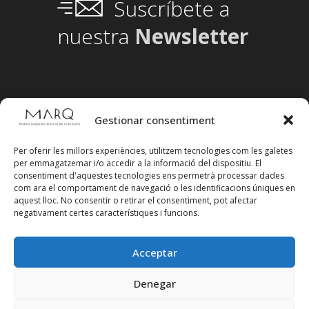
Suscríbete a
nuestra
Newsletter
Gestionar consentiment
Per oferir les millors experiències, utilitzem tecnologies com les galetes
per emmagatzemar i/o accedir a la informació del dispositiu. El
consentiment d'aquestes tecnologies ens permetrà processar dades
com ara el comportament de navegació o les identificacions úniques en
aquest lloc. No consentir o retirar el consentiment, pot afectar
negativament certes característiques i funcions.
Acceptar
Segueix-nos en xarxes socials
Denegar