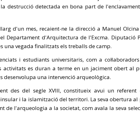
 la destrucció detectada en bona part de l'enclavamen
 llarg d'un mes, recaient-ne la direcció a Manuel Olci
el Departament d'Arquitectura de l'Excma. Diputació P
es una vegada finalitzats els treballs de camp.
nciats i estudiants universitaris, com a col·laborador
 activitats es duran a terme en un jaciment obert al pú
 es desenvolupa una intervenció arqueològica.
nt des del segle XVIII, constitueix avui un referent
lar i la islamització del territori. La seva obertura al 
t de l'arqueologia a la societat, com avala la seva selecc