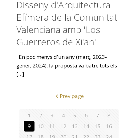
Disseny d'Arquitectura
Efímera de la Comunitat
Valenciana amb 'Los
Guerreros de Xi'an'
En poc menys d'un any (març, 2023-
gener, 2024), la proposta va batre tots els
[…]
Prev page
1
2
3
4
5
6
7
8
9
10
11
12
13
14
15
16
17
18
19
20
21
22
23
24