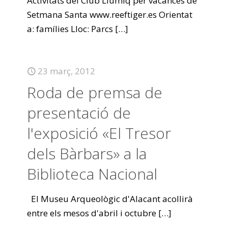
Activitats del Club Llumiq per vacances de
Setmana Santa www.reeftiger.es Orientat
a: famílies Lloc: Parcs
[…]
23 març, 2012
Roda de premsa de
presentació de
l'exposició «El Tresor
dels Bàrbars» a la
Biblioteca Nacional
El Museu Arqueològic d'Alacant acollirà
entre els mesos d'abril i octubre
[…]