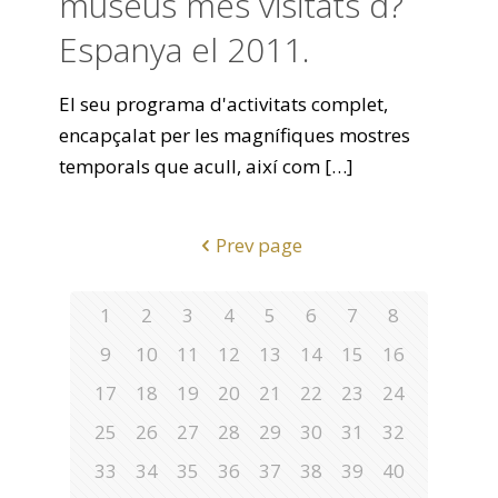
museus més visitats d?
Espanya el 2011.
El seu programa d'activitats complet,
encapçalat per les magnífiques mostres
temporals que acull, així com
[…]
Prev page
1
2
3
4
5
6
7
8
9
10
11
12
13
14
15
16
17
18
19
20
21
22
23
24
25
26
27
28
29
30
31
32
33
34
35
36
37
38
39
40