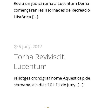
Reviu un judici romà a Lucentum Demà
començaran les II Jornades de Recreació
Històrica
[…]
5 juny, 2017
Torna Reviviscit
Lucentum
rellotges cronògraf home Aquest cap de
setmana, els dies 10 i 11 de juny,
[…]