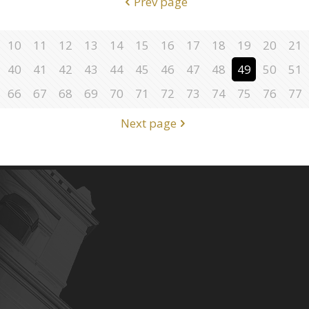
Prev page
10
11
12
13
14
15
16
17
18
19
20
21
40
41
42
43
44
45
46
47
48
49
50
51
66
67
68
69
70
71
72
73
74
75
76
77
Next page