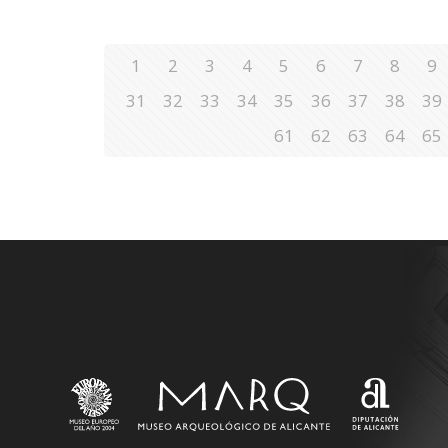
1
2
3
4
5
6
7
8
9
31
32
33
34
35
36
37
38
39
61
62
63
64
65