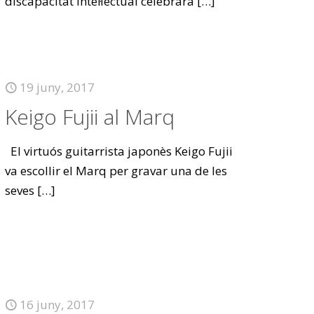
discapacitat intel·lectual celebrarà
[…]
19 juny, 2017
Keigo Fujii al Marq
El virtuós guitarrista japonès Keigo Fujii
va escollir el Marq per gravar una de les
seves
[…]
16 juny, 2017