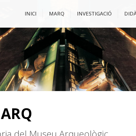
INICI
MARQ
INVESTIGACIÓ
DID
MARQ
stòria del Museu Arqueològic