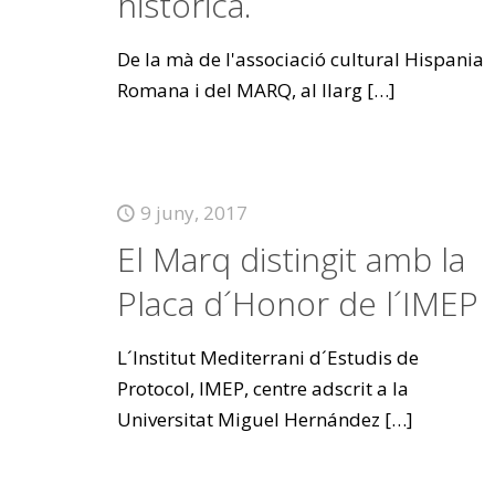
històrica.
De la mà de l'associació cultural Hispania
Romana i del MARQ, al llarg
[…]
9 juny, 2017
El Marq distingit amb la
Placa d´Honor de l´IMEP
L´Institut Mediterrani d´Estudis de
Protocol, IMEP, centre adscrit a la
Universitat Miguel Hernández
[…]