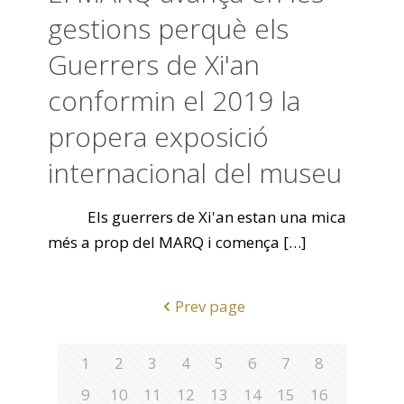
gestions perquè els
Guerrers de Xi'an
conformin el 2019 la
propera exposició
internacional del museu
Els guerrers de Xi'an estan una mica
més a prop del MARQ i comença
[…]
Prev page
1
2
3
4
5
6
7
8
9
10
11
12
13
14
15
16