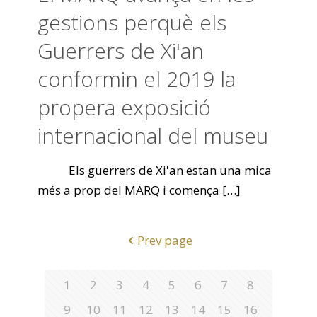
gestions perquè els
Guerrers de Xi'an
conformin el 2019 la
propera exposició
internacional del museu
Els guerrers de Xi'an estan una mica
més a prop del MARQ i comença
[…]
Prev page
1
2
3
4
5
6
7
8
9
10
11
12
13
14
15
16