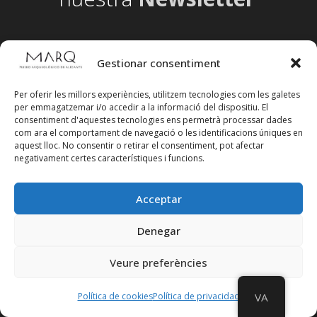
Gestionar consentiment
Per oferir les millors experiències, utilitzem tecnologies com les galetes
per emmagatzemar i/o accedir a la informació del dispositiu. El
consentiment d'aquestes tecnologies ens permetrà processar dades
com ara el comportament de navegació o les identificacions úniques en
aquest lloc. No consentir o retirar el consentiment, pot afectar
negativament certes característiques i funcions.
Acceptar
Denegar
Segueix-nos en xarxes socials
Veure preferències
Política de cookies
Política de privacidad
VA