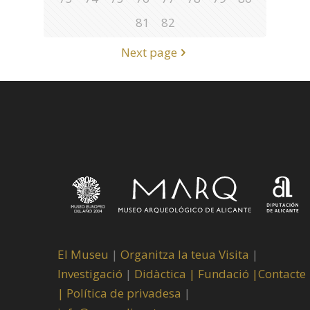
81
82
Next page
El Museu
|
Organitza la teua Visita
|
Investigació
|
Didàctica |
Fundació |
Contacte
|
Política de privadesa
|