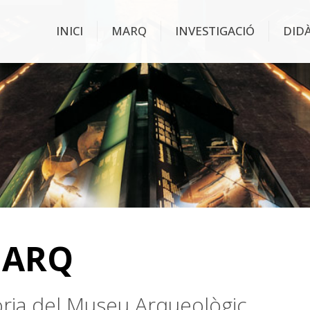
INICI
MARQ
INVESTIGACIÓ
DID
MARQ
stòria del Museu Arqueològic