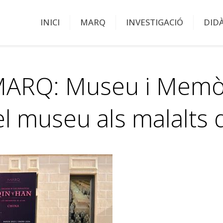
INICI
MARQ
INVESTIGACIÓ
DID
'MARQ: Museu i Memòr
el museu als malalts 