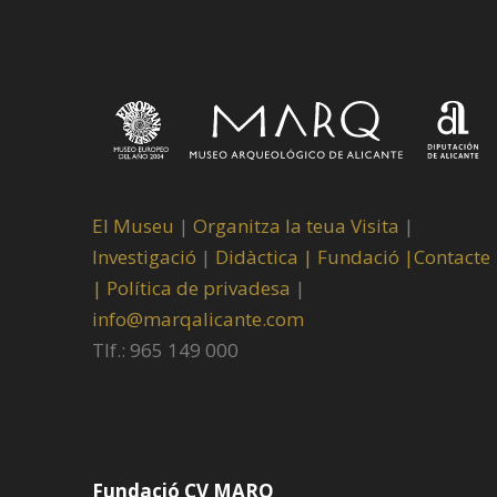
El Museu
|
Organitza la teua Visita
|
Investigació
|
Didàctica |
Fundació |
Contacte
|
Política de privadesa
|
info@marqalicante.com
Tlf.: 965 149 000
Fundació CV MARQ