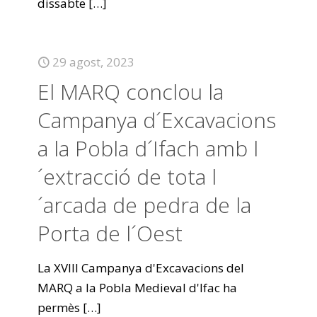
dissabte
[…]
29 agost, 2023
El MARQ conclou la
Campanya d´Excavacions
a la Pobla d´Ifach amb l
´extracció de tota l
´arcada de pedra de la
Porta de l´Oest
La XVIII Campanya d'Excavacions del
MARQ a la Pobla Medieval d'Ifac ha
permès
[…]