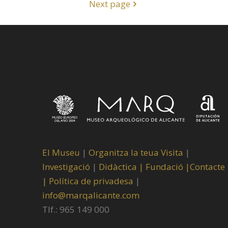
Next page
El Museu
|
Organitza la teua Visita
|
Investigació
|
Didàctica |
Fundació |
Contacte
|
Política de privadesa
|
info@marqalicante.com
Tlf.: 965 149 000